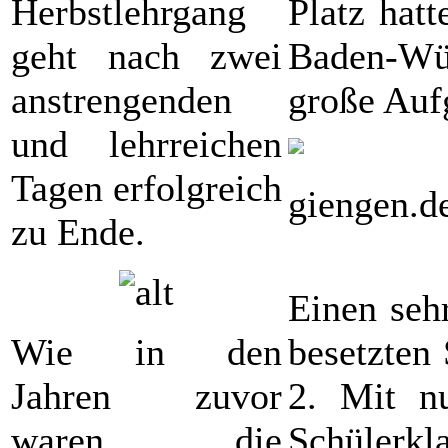
Herbstlehrgang
Platz hat
geht nach zwei
Baden-Wür
anstrengenden
große Aufg
und lehrreichen
Tagen erfolgreich
zu Ende.
Einen seh
Wie in den
besetzten
Jahren zuvor
2. Mit nu
waren die
Schülerkl