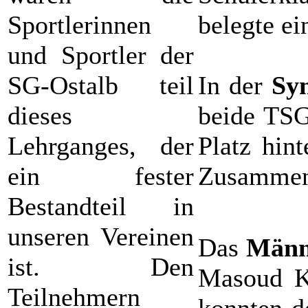
Sportlerinnen
belegte ei
und Sportler der
SG-Ostalb teil
In der
Sy
dieses
beide TSG
Lehrganges, der
Platz hin
ein fester
Zusammens
Bestandteil in
unseren Vereinen
Das
Männ
ist. Den
Masoud Ka
Teilnehmern
konnten d