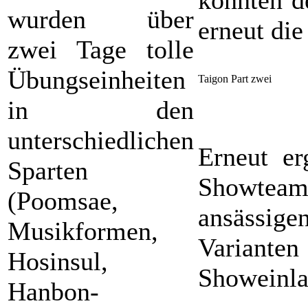
wurden über
erneut die
zwei Tage tolle
Übungseinheiten
Taigon Part zwei
in den
unterschiedlichen
Erneut e
Sparten
Showteam 
(Poomsae,
ansässige
Musikformen,
Varianten
Hosinsul,
Showeinla
Hanbon-