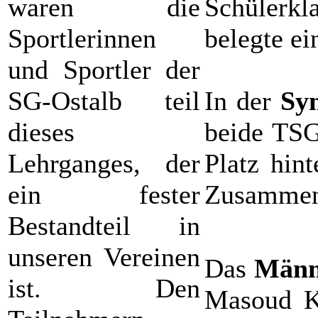
waren die
Schülerkl
Sportlerinnen
belegte ei
und Sportler der
SG-Ostalb teil
In der
Sy
dieses
beide TSG
Lehrganges, der
Platz hin
ein fester
Zusammens
Bestandteil in
unseren Vereinen
Das
Männ
ist. Den
Masoud Ka