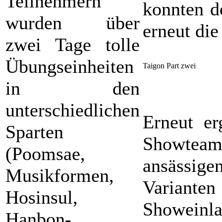
Teilnehmern
konnten d
wurden über
erneut die
zwei Tage tolle
Übungseinheiten
Taigon Part zwei
in den
unterschiedlichen
Erneut e
Sparten
Showteam 
(Poomsae,
ansässige
Musikformen,
Varianten
Hosinsul,
Showeinla
Hanbon-